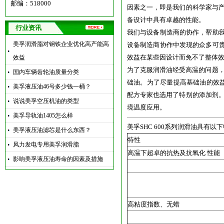
邮编：518000
因素之一，即是我们的科学家与
备设计中具有卓越的性能。
行业资讯
我们与设备制造商的协作，帮助我
美孚润滑脂对钢铁企业优化高产能高
设备制造商协作中发现的众多可贵
效益在某些因设计而免不了整体
效益
为了克服润滑油经受高温的问题，
国内车辆齿轮油质量分类
础油。为了尽量提高基础油的效
美孚液压油46号多少钱一桶？
配方专家也选用了特别的添加剂
说说美孚空压机油的类型
境温度应用。
美孚导轨油1405怎么样
美孚SHC 600系列润滑油具有以
美孚液压油滤芯是什么东西？
特性
风力发电专用美孚润滑脂
高温下超卓的抗热及抗氧化 性能
影响美孚液压油寿命的因素及措施
高粘度指数、无蜡