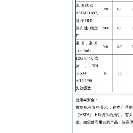
泡沫试验，
0/0
0/0
ASTM D 892,
顺序I,II,III，
倾向性/稳定
20/0
0/0
性
毫升/毫升
0/0
0/0
（ml/ml）
FZG齿轮试
验，DIN
51534，
10
11
A/16.6/90，
失效级数
健康与安全：
根据现有资料显示，在本产品的
（MSDS）上所提供的指引。有
途。如需处理用过的产品，注意