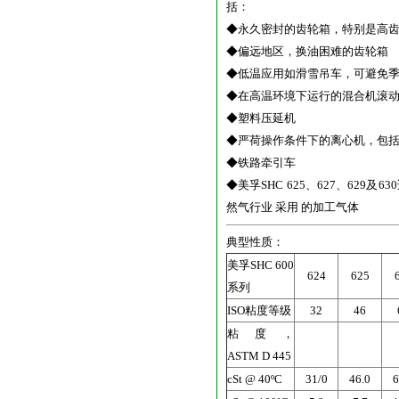
括：
◆永久密封的齿轮箱，特别是高
◆偏远地区，换油困难的齿轮箱
◆低温应用如滑雪吊车，可避免
◆在高温环境下运行的混合机滚
◆塑料压延机
◆严荷操作条件下的离心机，包
◆铁路牵引车
◆美孚SHC 625、627、6
然气行业 采用 的加工气体
典型性质：
美孚SHC 600
624
625
系列
ISO粘度等级
32
46
粘度，
ASTM D 445
cSt @ 40ºC
31/0
46.0
6