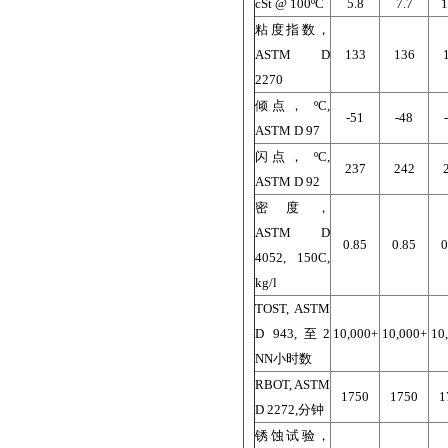
cSt @ 100ºC
5.8
7.7
1
粘度指数，
ASTM D
133
136
2270
倾点， ºC,
-51
-48
ASTM D 97
闪点， ºC,
237
242
ASTM D 92
密度，
ASTM D
0.85
0.85
0
4052, 150C,
kg/l
TOST, ASTM
D 943,至2
10,000+
10,000+
10
NN小时数
RBOT, ASTM
1750
1750
1
D 2272,分钟
锈蚀试验，