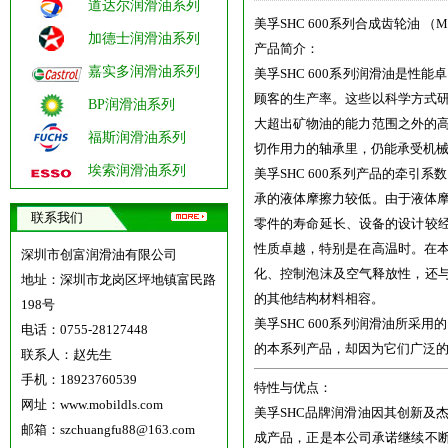
道达尔润滑油系列
美孚SHC 600系列合成齿轮油 （Mobil
加德士润滑油系列
产品简介：
嘉实多润滑油系列
美孚SHC 600系列润滑油是
顾客的生产率。这些以科学方式
BP润滑油系列
大超出矿物油的能力范围之外的
福斯润滑油系列
切作用力的轴承里，仍能承受机
埃索润滑油系列
美孚SHC 600系列产品的牵
承的液体摩擦力较低。由于液体
联系我们
零件的寿命延长、设备的设计较经
性质卓越，特别是在高温时。在
深圳市创富润滑油有限公司
化、控制泡沫及空气释放性，还与
地址：深圳市龙岗区坪地镇富民路
的其他结构材料相容。
198号
美孚SHC 600系列润滑油所
电话：0755-28127448
的本系列产品，却因为它们广泛
联系人：赵先生
手机：18923760539
特性与优点：
网址：
www.mobildls.com
美孚SHC品牌润滑油因其创新及
邮箱：szchuangfu88@163.com
成产品，正是本公司承诺继续不断