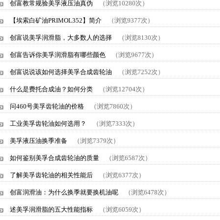
创富教常规验美孚液压油真伪
（浏览10280次）
【埃索白矿油PRIMOL352】简介
（浏览9377次）
创富说美孚润滑脂，大多数人的选择
（浏览8130次）
创富告诉你美孚润滑脂有哪些颜色
（浏览9677次）
创富说说该如何选择美孚合成齿轮油
（浏览7252次）
什么是费托合成油？如何分类
（浏览12704次）
问460号美孚齿轮油的价格
（浏览7860次）
工业美孚齿轮油如何选用？
（浏览7333次）
美孚液压油换季准备
（浏览7379次）
如何鉴别美孚合成齿轮油的质量
（浏览6587次）
了解美孚齿轮油的相关性能后
（浏览6377次）
创富润滑油：为什么换季就要换机油呢
（浏览6478次）
述美孚润滑脂的五大性能指标
（浏览6059次）