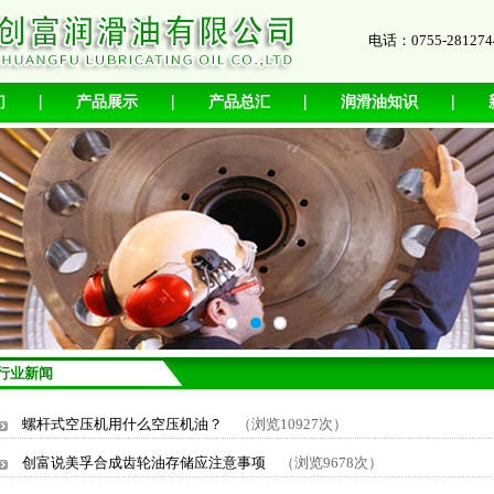
电话：0755-2812
|
|
|
|
们
产品展示
产品总汇
润滑油知识
行业新闻
螺杆式空压机用什么空压机油？
（浏览10927次）
创富说美孚合成齿轮油存储应注意事项
（浏览9678次）