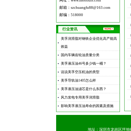
网址：
www.mobildls.com
邮箱：szchuangfu88@163.com
邮编：518000
行业资讯
美孚润滑脂对钢铁企业优化高产能高
效益
国内车辆齿轮油质量分类
美孚液压油46号多少钱一桶？
说说美孚空压机油的类型
美孚导轨油1405怎么样
美孚液压油滤芯是什么东西？
风力发电专用美孚润滑脂
影响美孚液压油寿命的因素及措施
地址：深圳市龙岗区坪地镇富民路1