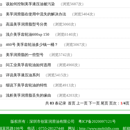
该如何控制美孚液压油被污染
（浏览5687次）
美孚润滑脂在使用中流失的解决办法
（浏览5404次）
高温美孚润滑脂型号分类
（浏览5060次）
浅介美孚齿轮油600xp 150
（浏览6140次）
460号 美孚齿轮油多少钱一桶？
（浏览5067次）
美孚润滑脂的一些型号
（浏览5742次）
问工业美孚齿轮油如何选用
（浏览4960次）
详说美孚液压油系列
（浏览5415次）
细说下美孚齿轮油的特性
（浏览4913次）
浅析美孚润滑脂丢失的缘由
（浏览4203次）
共
83
条记录 首页 上一页
下一页
尾页
页次：
1
/4
版权所有：深圳市创富润滑油有限公司
粤ICP备2020097121号
98号 电话：0755-28127448 网址：http://www.mobildls.com
邮箱：