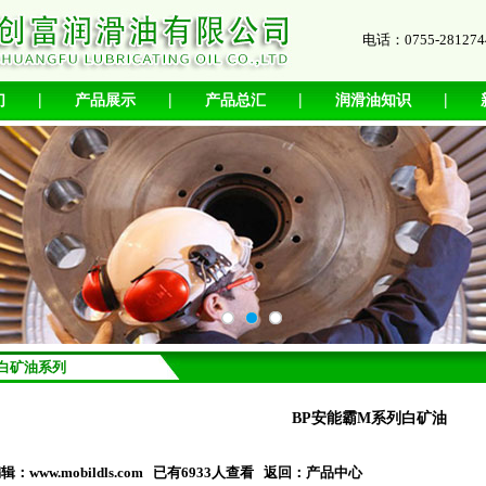
电话：0755-2812
|
|
|
|
们
产品展示
产品总汇
润滑油知识
白矿油系列
BP安能霸M系列白矿油
编辑：
www.mobildls.com
已有6933人查看 返回：
产品中心