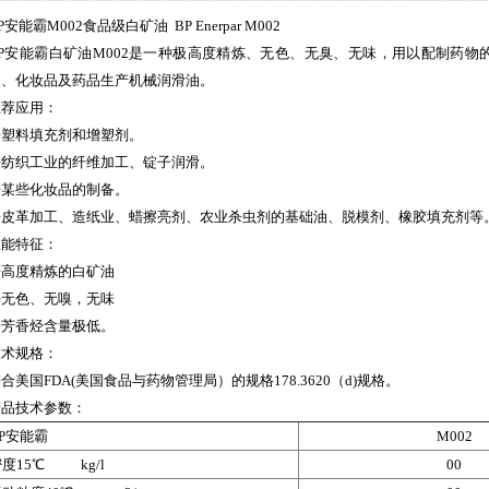
P安能霸M002食品级白矿油 BP Enerpar M002
BP安能霸白矿油M002是一种极高度精炼、无色、无臭、无味，用以配制药
品、化妆品及药品生产机械润滑油。
推荐应用：
◆塑料填充剂和增塑剂。
◆纺织工业的纤维加工、锭子润滑。
◆某些化妆品的制备。
◆皮革加工、造纸业、蜡擦亮剂、农业杀虫剂的基础油、脱模剂、橡胶填充剂等
性能特征：
◆高度精炼的白矿油
◆无色、无嗅，无味
◆芳香烃含量极低。
技术规格：
合美国FDA(美国食品与药物管理局）的规格178.3620（d)规格。
产品技术参数：
P安能霸
M002
度15℃ kg/l
00